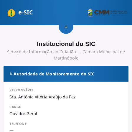
e-SIC
Institucional do SIC
Serviço de Informação ao Cidadão — Câmara Municipal de
Martinópole
Autoridade de Monitoramento do SIC
RESPONSÁVEL
Sra. Antônia Vitória Araújo da Paz
CARGO
Ouvidor Geral
TELEFONE
—